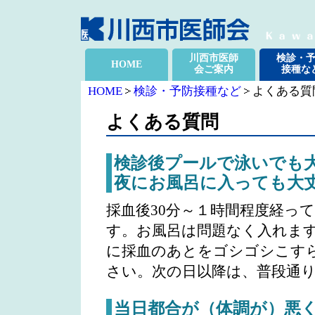
川西市医師
検診・
HOME
会ご案内
接種な
HOME
検診・予防接種など
よくある質
よくある質問
検診後プールで泳いでも
夜にお風呂に入っても大
採血後30分～１時間程度経っ
す。お風呂は問題なく入れま
に採血のあとをゴシゴシこす
さい。次の日以降は、普段通
当日都合が（体調が）悪