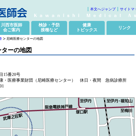
本文へジャンプ
サイトマ
川西市医師
検診・予防
健康
リンク
会ご案内
接種など
トピックス
療
尼崎医療センターの地図
ンターの地図
15番20号
康・医療事業財団（尼崎医療センター） 休日・夜間 急病診療所
01