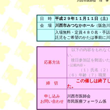
川西市医師会 理 事
日 時
平成２９年１１月１１日（土）
会 場
川西市みつなかホール
（阪急
入場無料・定員４８０名・手話
託児をご希望のかたは事前に川
以下の内容をもれな
い。
後日参加証を郵送いた
応募方法
＜記載内容＞
（１）氏名（２）ふり
（６）年齢（７）職業
この催しは終了しま
締 切
た。
申し込み
川西市医師会
お問い合わせ
市民医療フォーラム係