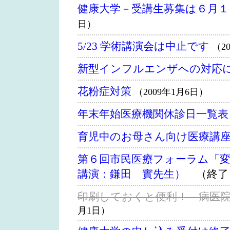
健康大学－受講生募集は６月１
日）
5/23 学術講演会は中止です
（2
新型インフルエンザへの対応
花粉症対策
（2009年1月6日）
年末年始医療機関休診日一覧表
育児中のお母さん向け医療講
第６回市民医療フォーラム「変
講演：鎌田 實先生）
（終了
印刷しておくと便利！ 病医
月1日）