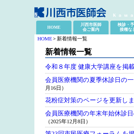
川西市医師
検診・
HOME
会ご案内
接種な
HOME
新着情報一覧
新着情報一覧
令和８年度 健康大学講座を掲
会員医療機関の夏季休診日の
月16日）
花粉症対策のページを更新し
会員医療機関の年末年始休診
（2025年12月8日）
第23回市民医療フォーラムを